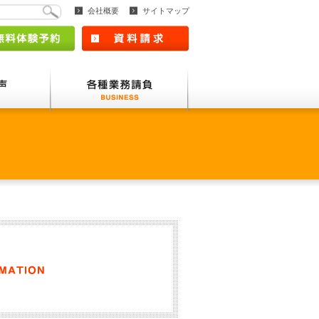
会社概要
サイトマップ
6010
わせ
無料体験予約
資料請求
受講生の声
各種業務請負
VOICE
BUSINESS
スクールからのお知らせ INFORMATI
スクールからのお知らせ