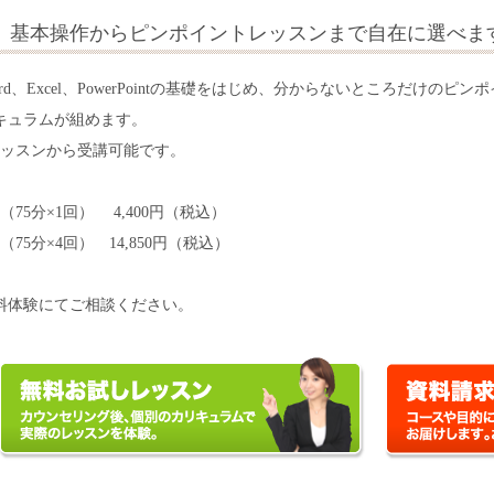
基本操作からピンポイントレッスンまで自在に選べま
選ぶ
 Office Specialist (Expert)
ord、Excel、PowerPointの基礎をはじめ、分からないところだけ
キュラムが組めます。
ーターサービス技能評価試験
レッスンから受講可能です。
ファイ能力認定試験
回（75分×1回） 4,400円（税込）
報学習振興協会
（75分×4回） 14,850円（税込）
選ぶ
料体験にてご相談ください。
向け
OL向け
け