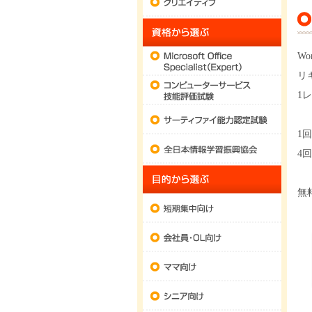
資格から
Microsoft
W
リ
コンピュ
1
サーティ
1
全日本情
4回
目的から
無
短期集中
会社員・
ママ向け
シニア向