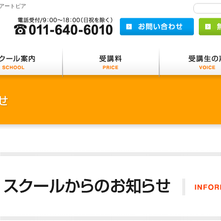
アートピア
電話受付/9:30～16:00(日祝を除く) 011-640-
お問い合
覧
スクール案内
受講料
COURSE
SCHOOL
PRICE
ェアから選ぶ
パソコン
ネット
ティブ