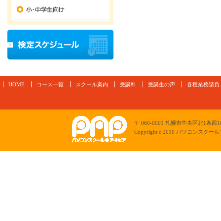
小・中学生向け
検定スケジュール
HOME
コース一覧
スクール案内
受講料
受講生の声
各種業務請負
パソコンスクールアートピア
〒 060-0001 札幌市中央区北1条西18
Copyright c 2010 パソコンスクールアー